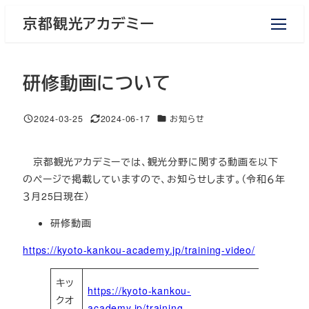
メ
京都観光アカデミー
イ
ン
コ
研修動画について
ン
テ
ン
カテゴリー
2024-03-25
2024-06-17
お知らせ
投稿日
更新日
ツ
へ
京都観光アカデミーでは、観光分野に関する動画を以下
移
のページで掲載していますので、お知らせします。（令和６年
動
３月25日現在）
研修動画
https://kyoto-kankou-academy.jp/training-video/
キッ
https://kyoto-kankou-
クオ
academy.jp/training-