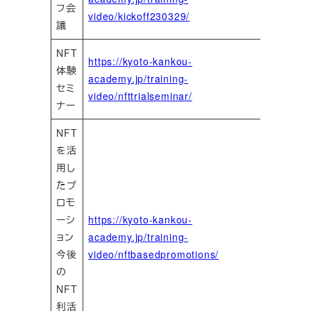
フ会
video/kickoff230329/
議
NFT
https://kyoto-kankou-
体験
academy.jp/training-
セミ
video/nfttrialseminar/
ナー
NFT
を活
用し
たプ
ロモ
ーシ
https://kyoto-kankou-
ョン
academy.jp/training-
今後
video/nftbasedpromotions/
の
NFT
利活