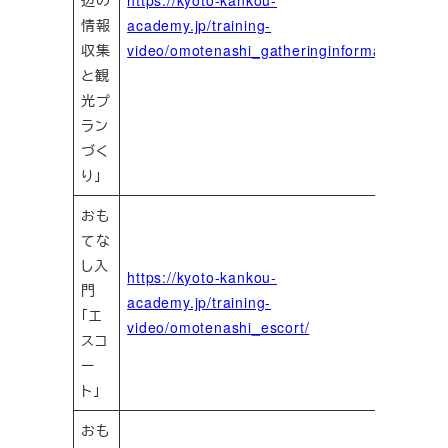
辺の
https://kyoto-kankou-
情報
academy.jp/training-
収集
video/omotenashi_gatheringinformation/
と観
光プ
ラン
づく
り」
おも
てな
し入
https://kyoto-kankou-
門
academy.jp/training-
「エ
video/omotenashi_escort/
スコ
ー
ト」
おも