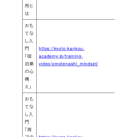
用と
は
おも
てな
し入
門
https://kyoto-kankou-
「宿
academy.jp/training-
泊業
video/omotenashi_mindset/
の心
構
え」
おも
てな
し入
門
「周