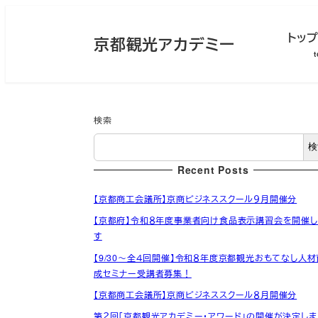
メ
イ
トッ
京都観光アカデミー
ン
コ
ン
テ
ン
検索
ツ
検
へ
Recent Posts
移
動
【京都商工会議所】京商ビジネススクール９月開催分
【京都府】令和８年度事業者向け食品表示講習会を開催し
す
【9/30～全４回開催】令和８年度京都観光おもてなし人材
成セミナー受講者募集！
【京都商工会議所】京商ビジネススクール８月開催分
第２回「京都観光アカデミー・アワード」の開催が決定しま