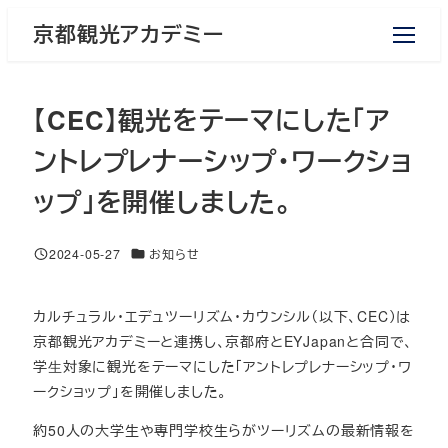
メ
京都観光アカデミー
イ
ン
コ
【CEC】観光をテーマにした「ア
ン
テ
ントレプレナーシップ・ワークショ
ン
ップ」を開催しました。
ツ
へ
移
カテゴリー
2024-05-27
お知らせ
投稿日
動
カルチュラル・エデュツーリズム・カウンシル（以下、CEC）は
京都観光アカデミーと連携し、京都府とEYJapanと合同で、
学⽣対象に観光をテーマにした「アントレプレナーシップ・ワ
ークショップ」を開催しました。
約50人の大学生や専門学校生らがツーリズムの最新情報を