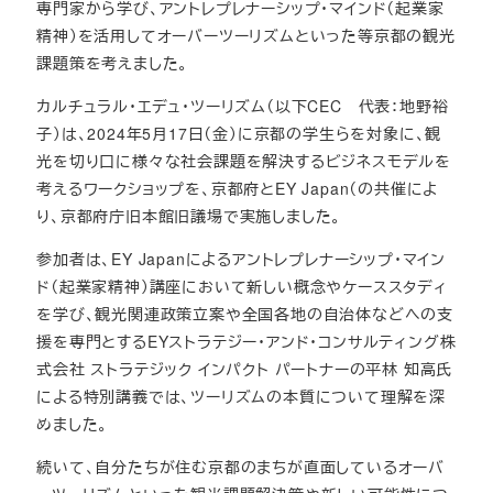
専門家から学び、アントレプレナーシップ・マインド（起業家
精神）を活用してオーバーツーリズムといった等京都の観光
課題策を考えました。
カルチュラル・エデュ・ツーリズム（以下CEC 代表：地野裕
子）は、2024年5月17日（金）に京都の学生らを対象に、観
光を切り口に様々な社会課題を解決するビジネスモデルを
考えるワークショップを、京都府とEY Japan（の共催によ
り、京都府庁旧本館旧議場で実施しました。
参加者は、EY Japanによるアントレプレナーシップ・マイン
ド（起業家精神）講座において新しい概念やケーススタディ
を学び、観光関連政策立案や全国各地の自治体などへの支
援を専門とするEYストラテジー・アンド・コンサルティング株
式会社 ストラテジック インパクト パートナーの平林 知高氏
による特別講義では、ツーリズムの本質について理解を深
めました。
続いて、自分たちが住む京都のまちが直面しているオーバ