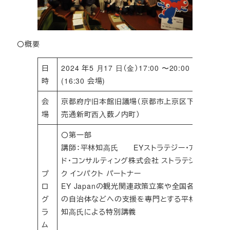
〇概要
日
2024 年5 ⽉17 ⽇（⾦）17:00 〜20:00
時
(16:30 会場)
会
京都府庁旧本館旧議場（京都市上京区下⽴
場
売通新町⻄⼊薮ノ内町）
〇第一部
講師：平林知⾼⽒ EYストラテジー・アン
ド・コンサルティング株式会社 ストラテジッ
プ
ク インパクト パートナー
ロ
EY Japanの観光関連政策立案や全国各地
グ
の自治体などへの支援を専門とする平林
ラ
知⾼⽒による特別講義
ム