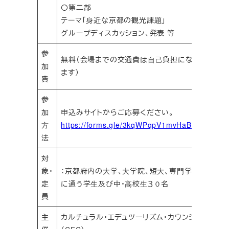
〇第二部
テーマ「⾝近な京都の観光課題」
グループディスカッション、発表 等
参
無料（会場までの交通費は⾃⼰負担になり
加
ます）
費
参
加
申込みサイトからご応募ください。
⽅
https://forms.gle/3kqWPqpV1mvHaBf79
法
対
象・
：京都府内の⼤学、⼤学院、短⼤、専⾨学校
定
に通う学⽣及び中・⾼校⽣３０名
員
主
カルチュラル・エデュツーリズム・カウンシル