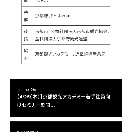
催
（CEC）
共
京都府、EY Japan
催
後
京都市、公益社団法⼈京都市観光協会、公
援
益社団法⼈京都府観光連盟
協
京都観光アカデミー、近畿経済産業局
⼒
古い投稿
【4/25（木）】京都観光アカデミー若手社員向
けセミナーを開…
新しい投稿