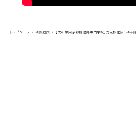
トップページ
研修動画
【大和学園京都調理師専門学校】たん熊北店～4年