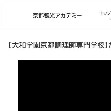
メ
イ
トッ
京都観光アカデミー
ン
コ
ン
テ
ン
【大和学園京都調理師専門学校】
ツ
へ
移
動