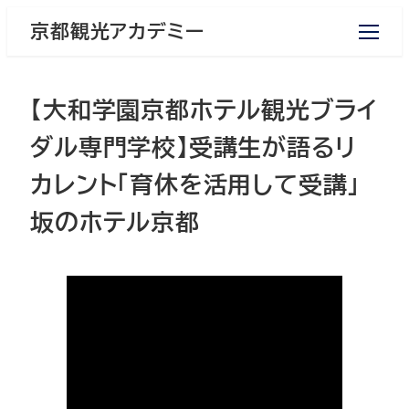
メ
京都観光アカデミー
イ
ン
コ
【大和学園京都ホテル観光ブライ
ン
テ
ダル専門学校】受講生が語るリ
ン
カレント「育休を活用して受講」
ツ
へ
坂のホテル京都
移
動