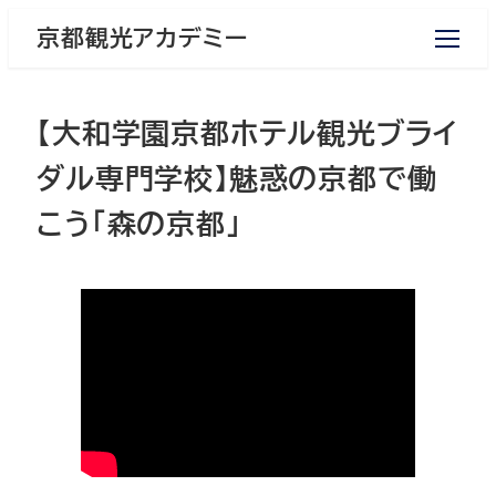
メ
京都観光アカデミー
イ
ン
コ
【大和学園京都ホテル観光ブライ
ン
テ
ダル専門学校】魅惑の京都で働
ン
こう「森の京都」
ツ
へ
移
動