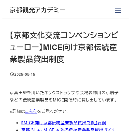
メ
京都観光アカデミー
イ
ン
コ
【京都文化交流コンベンションビ
ン
テ
ューロー】MICE向け京都伝統産
ン
業製品貸出制度
ツ
へ
移
2025-05-15
投稿日
動
京真田紐を用いたネックストラップや会場装飾用の京扇子
などの伝統産業製品をMICE開催時に貸し出しています。
※詳細は
こちら
をご覧ください。
『MICE向け京都伝統産業製品貸出制度』要綱
京都らしい MICE を彩る伝統産業製品貸出ガイド