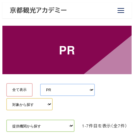
メ
京都観光アカデミー
イ
ン
コ
ン
テ
PR
ン
ツ
へ
移
動
全て表示
1-7件目を表示（全7件）