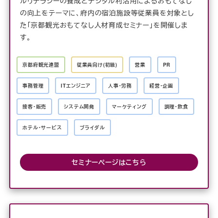
ルリテラシーの養成とデジタル利活用によるおもてなし
の向上をテーマに、府内の宿泊施設等従業員を対象とし
た「京都観光おもてなし人材育成セミナー」を開催しま
す。
京都府観光連盟
従業員向け(初級)
営業
PR
事務管理
ITエンジニア
人事・労務
経営・企画
接客・販売
システム開発
マーケティング
調理・飲食
ホテル・サービス
ブライダル
セミナーページはこちら